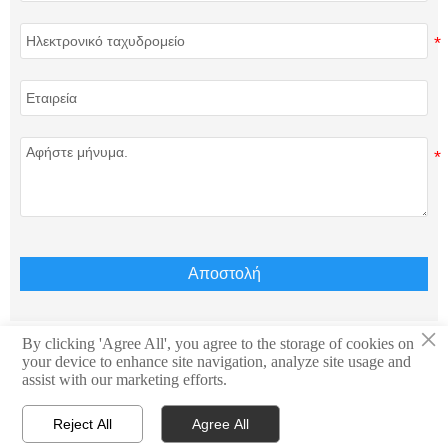
Αποστολή
×
By clicking 'Agree All', you agree to the storage of cookies on
your device to enhance site navigation, analyze site usage and
Πνευματικά δικαιώματα © Teison Energy Technology
assist with our marketing efforts.
Co.,Ltd. Με επιφύλαξη παντός δικαιώματος.
Reject All
Agree All



