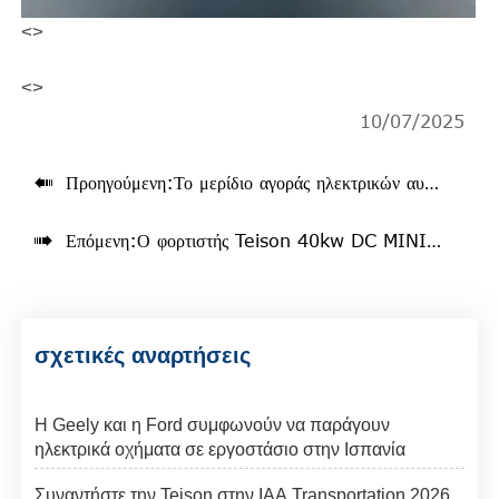
<>
<>
10/07/2025

Προηγούμενη:
Το μερίδιο αγοράς ηλεκτρικών αυτοκινήτων στη Νορβηγία φτάνει το 96,9% τον Ιούνιο

Επόμενη:
Ο φορτιστής Teison 40kw DC MINI ev εγκαταστάθηκε σε χώρο στάθμευσης ξενοδοχείου, Βουλγαρία
σχετικές αναρτήσεις
Η Geely και η Ford συμφωνούν να παράγουν
ηλεκτρικά οχήματα σε εργοστάσιο στην Ισπανία
Συναντήστε την Teison στην IAA Transportation 2026